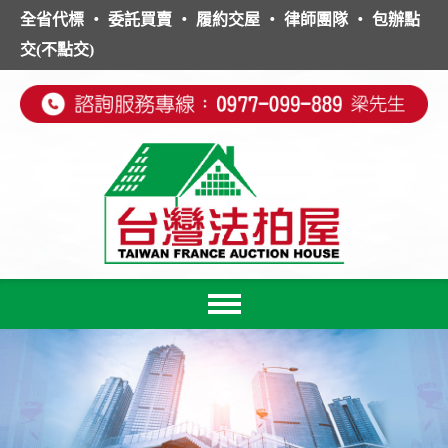
全省代標 ‧ 委託買賣 ‧ 履約交屋 ‧ 律師團隊 ‧ 包辦點
交(不點交)