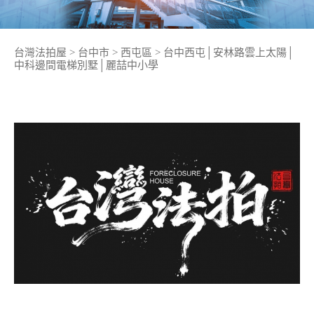
台灣法拍屋
>
台中市
>
西屯區
>
台中西屯│安林路雲上太陽│
中科邊間電梯別墅│麗喆中小學