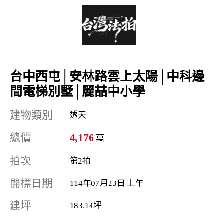
台中西屯│安林路雲上太陽│中科邊
間電梯別墅│麗喆中小學
建物類別
透天
總價
4,176
萬
拍次
第2拍
開標日期
114年07月23日 上午
建坪
183.14坪