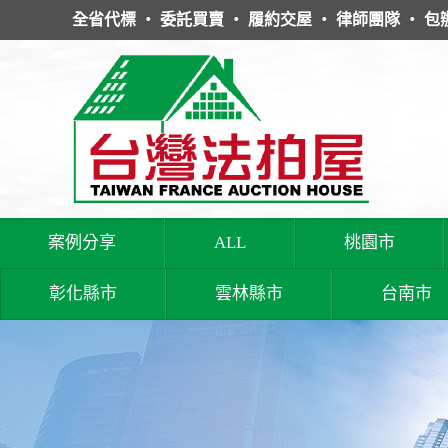
全省代標 ‧ 委託買賣 ‧ 履約交屋 ‧ 律師團隊 ‧ 包
案例分享
ALL
桃園市
彰化縣市
雲林縣市
台南市