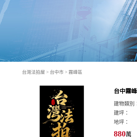
台灣法拍屋
>
台中市
>
霧峰區
建物類別
建坪：
地坪：
880
萬