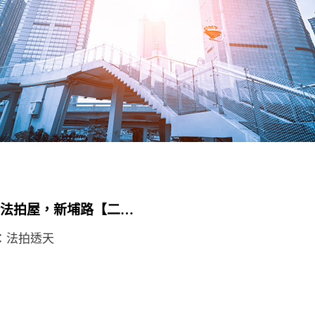
台中霧峰法拍屋，新埔路【二高名門】朝南別墅，近四德國小，四德路
：法拍透天