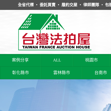
全省代標 ‧ 委託買賣 ‧ 履約交屋 ‧ 律師團隊 ‧ 包
案例分享
ALL
桃園市
彰化縣市
雲林縣市
台南市