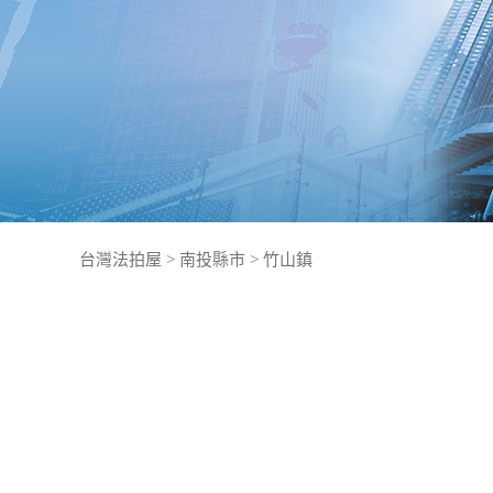
台灣法拍屋
>
南投縣市
>
竹山鎮