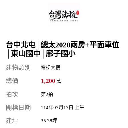
台中北屯│總太2020兩房+平面車位
│東山國中│廍子國小
建物類別
電梯大樓
總價
1,200
萬
拍次
第2拍
開標日期
114年07月17日 上午
建坪
35.38坪