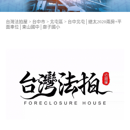
台灣法拍屋
>
台中市
>
北屯區
>
台中北屯│總太2020兩房+平
面車位│東山國中│廍子國小