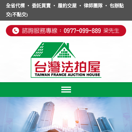
全省代標 ‧ 委託買賣 ‧ 履約交屋 ‧ 律師團隊 ‧ 包辦點
交(不點交)