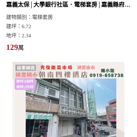
嘉義太保│大學銀行社區．電梯套房│嘉義縣府特區│台積電AP7
建物類別：電梯套房
建坪：6.72
地坪：2.34
129
萬