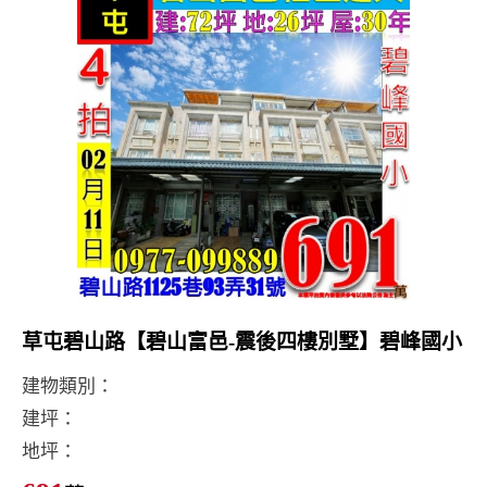
草屯碧山路【碧山富邑-震後四樓別墅】碧峰國小
建物類別：
建坪：
地坪：