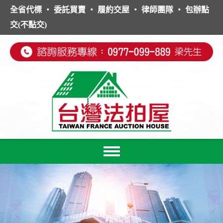
全省代標 ‧ 委託買賣 ‧ 履約交屋 ‧ 律師團隊 ‧ 包辦點
交(不點交)