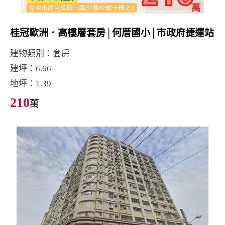
桂冠歐洲．高樓層套房│何厝國小│市政府捷運站
建物類別：套房
建坪：6.66
地坪：1.39
210
萬