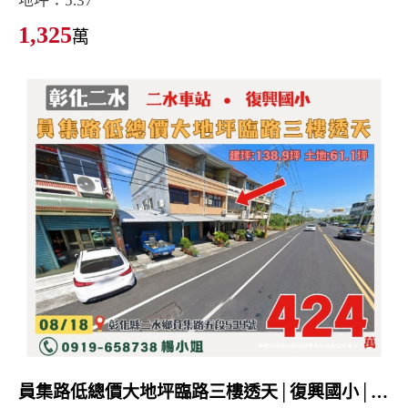
地坪：5.37
1,325
萬
員集路低總價大地坪臨路三樓透天│復興國小│二水車站