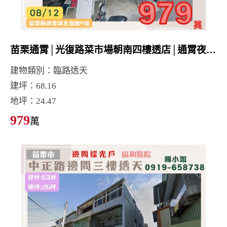
苗栗通霄│光復路菜市場朝南四樓透店│通霄夜市│通霄國小
建物類別：臨路透天
建坪：68.16
地坪：24.47
979
萬