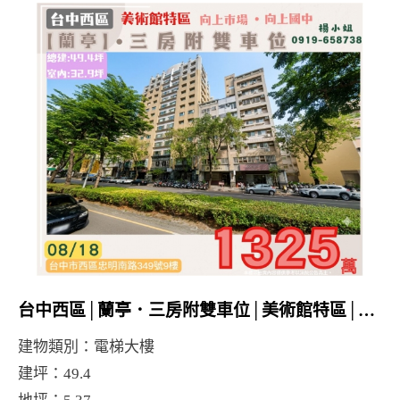
台中西區│蘭亭．三房附雙車位│美術館特區│向上市場│向上國中
建物類別：電梯大樓
建坪：49.4