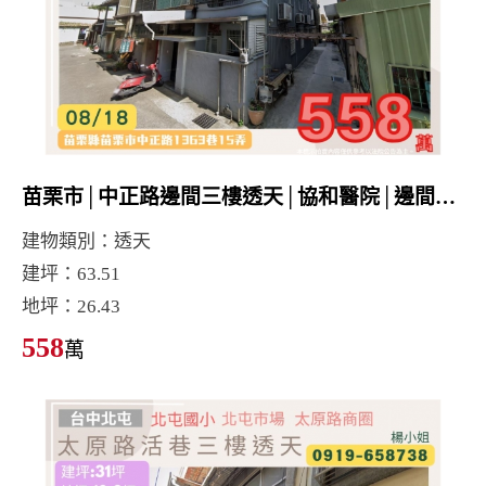
苗栗市│中正路邊間三樓透天│協和醫院│邊間採光戶
建物類別：透天
建坪：63.51
地坪：26.43
558
萬