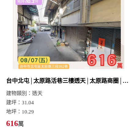
台中北屯│太原路活巷三樓透天│太原路商圈│北屯國小│北屯市場
建物類別：透天
建坪：31.04
地坪：10.29
616
萬